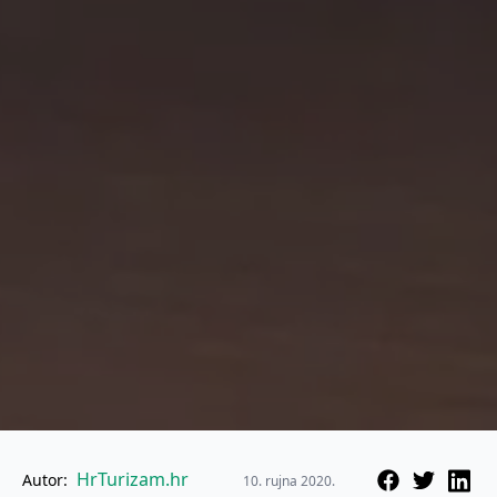
HrTurizam.hr
Autor:
10. rujna 2020.