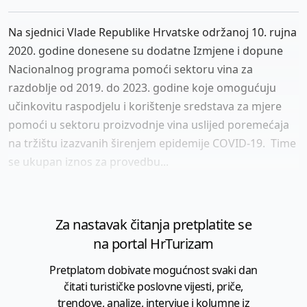
Na sjednici Vlade Republike Hrvatske održanoj 10. rujna
2020. godine donesene su dodatne Izmjene i dopune
Nacionalnog programa pomoći sektoru vina za
razdoblje od 2019. do 2023. godine koje omogućuju
učinkovitu raspodjelu i korištenje sredstava za mjere
pomoći u sektoru proizvodnje vina uslijed poremećaja
na tržištu izazvanih širenjem epidemije COVID-19. Time
se ukupan iznos za provedbu...
Za nastavak čitanja pretplatite se
na portal HrTurizam
Pretplatom dobivate mogućnost svaki dan
čitati turističke poslovne vijesti, priče,
trendove, analize, intervjue i kolumne iz