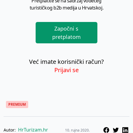
Pretplatite se na sadržaj vodećeg
turističkog b2b medija u Hrvatskoj.
Započni s
pretplatom
Već imate korisnički račun?
Prijavi se
PREMIUM
HrTurizam.hr
Autor:
10. rujna 2020.