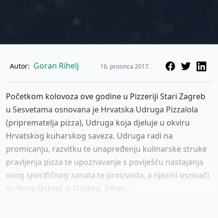
Goran Rihelj
Autor:
16. prosinca 2017.
Početkom kolovoza ove godine u Pizzeriji Stari Zagreb
u Sesvetama osnovana je Hrvatska Udruga Pizzaiola
(priprematelja pizza), Udruga koja djeluje u okviru
Hrvatskog kuharskog saveza. Udruga radi na
promicanju, razvitku te unapređenju kulinarske struke
pravljenja pizza te upoznavanje s poviješću nastajanja
ovog specifičnog zanata te proizvoda, a njezini osnivači
su Boris Ostojić iz Osijeka, Zoran...