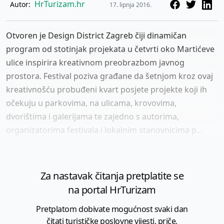
HrTurizam.hr
Autor:
17. lipnja 2016.
Otvoren je Design District Zagreb čiji dinamičan
program od stotinjak projekata u četvrti oko Martićeve
ulice inspirira kreativnom preobrazbom javnog
prostora. Festival poziva građane da šetnjom kroz ovaj
kreativnošću probuđeni kvart posjete projekte koji ih
očekuju u parkovima, na ulicama, krovovima,
dvorištima i galerijama te zajedno s autorima,
organizatorima festivala i lokalnim stanovnicima p...
Za nastavak čitanja pretplatite se
na portal HrTurizam
Pretplatom dobivate mogućnost svaki dan
čitati turističke poslovne vijesti, priče,