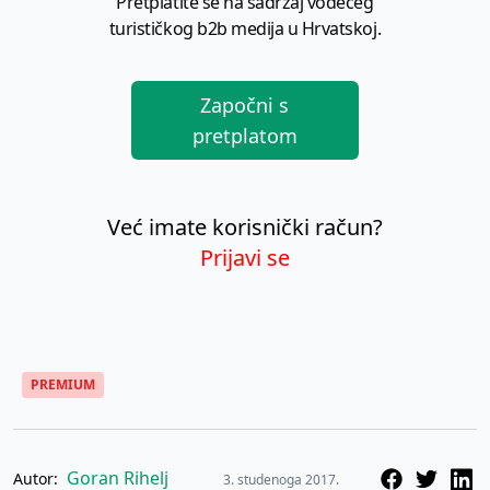
Pretplatite se na sadržaj vodećeg
turističkog b2b medija u Hrvatskoj.
Započni s
pretplatom
Već imate korisnički račun?
Prijavi se
PREMIUM
Goran Rihelj
Autor:
3. studenoga 2017.