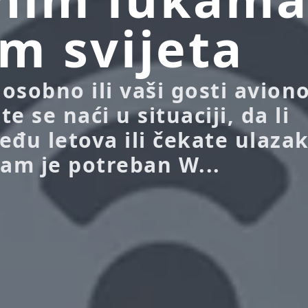
em svijeta
 osobno ili vaši gosti avio
e se naći u situaciji, da li
eđu letova ili čekate ulazak
vam je potreban W...