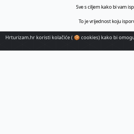
Sve s ciljem kako bi vam ispo
To je vrijednost koju ispor
Hrturizam.hr koristi kolačiće ( 🍪 cookies) kako bi omoguć
HrTuri
Pr