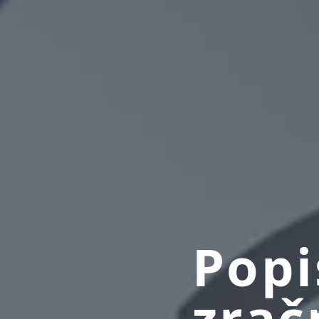
Popi
zra