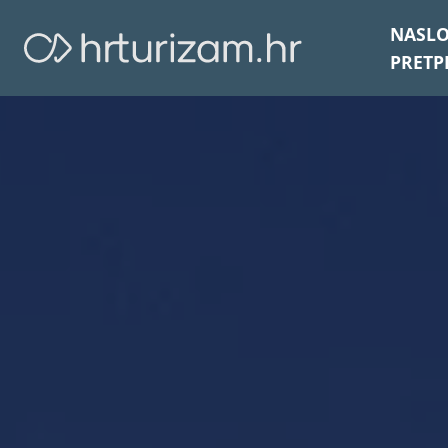
NASL
PRETP