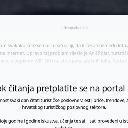
9. listopada 2016.
nom svakako ćete se naći u situaciji, da li čekate između leto
 na internet. Upravo taj problem riješio je Anil Polat, turisti
 kartu s popisom WiFi šifri na stotinama zračnih luka. Karta će
k čitanja pretplatite se na porta
 svaki dan čitati turističke poslovne vijesti, priče, trendove, a
hrvatskog turističkog poslovnog sektora.
je godine i godine iskustva, učenja te sati i sati provedeni u istr
sadržaja.