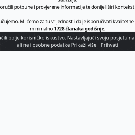
ručili potpune i provjerene informacije te donijeli širi kontekst t
učujemo. Mi ćemo za tu vrijednost i dalje isporučivati kvalitetne
minimalno
1728 članaka godišnje
.
ili bolje korisničko iskustvo. Nastavljajući svoju posjetu na 
zam - vaš izvor informacija iz poslovnog svijeta hrvatskog t
ali ne i osobne podatke
Prikaži više
Prihvati
etplatite se na sadržaj vodećeg turističkog b2b medija u Hrvatsk
Započni s
pretplatom
Već imate korisnički račun?
Prijavi se