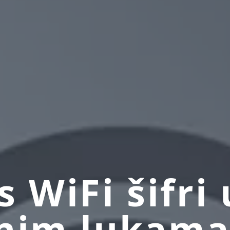
s WiFi šifri 
čnim lukam