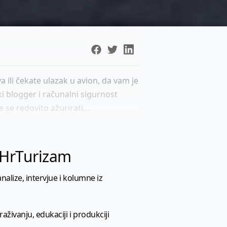
va ili čekate ulazak u avion, da vam je
čki blogger i računalni sigurnost
 se redovito ažurirati,...
l HrTurizam
nalize, intervjue i kolumne iz
aživanju, edukaciji i produkciji