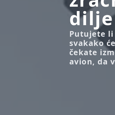
dilj
Putujete li
svakako ćet
čekate izm
avion, da 