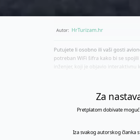
HrTurizam.hr
Autor:
Putujete li osobno ili vaši gosti avio
potreban WiFi šifra kako bi se spojili
inženjer, koji je objavio interaktivnu
Za nastava
Pretplatom dobivate mogućnost
Iza svakog autorskog članka sto