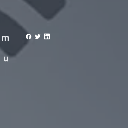
nom
 u