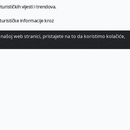
urističkih vijesti i trendova.
 turističke informacije kroz
našoj web stranici, pristajete na to da koristimo kolačiće,
urizma.
oj.