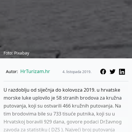
Foto: Pixabay
HrTurizam.hr
Autor:
4. listopada 2019.
U razdoblju od siječnja do kolovoza 2019. u hrvatske
morske luke uplovilo je 58 stranih brodova za kružna
putovanja, koji su ostvarili 466 kružnih putovanja. Na
tim brodovima bile su 733 tisuće putnika, koji su u
Hrvatskoj boravili 929 dana, govore podaci Državnog
zavoda za statistiku ( DZS ). Najveći broj putovanja