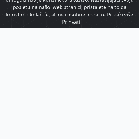
posjetu na našoj web stranici, pristajete na to da
koristimo kolačiće, ali ne i osobne podatke
Prikaži više
Prihvati
Kako bicikl može postati alat
destinacijskog menadžmenta: Bikademy
predstavio Poreč Region Studij
Poreč uvodi besplatni javni prijevoz i širi