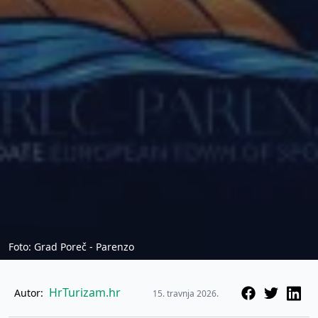
Foto: Grad Poreč - Parenzo
HrTurizam.hr
Autor:
15. travnja 2026.