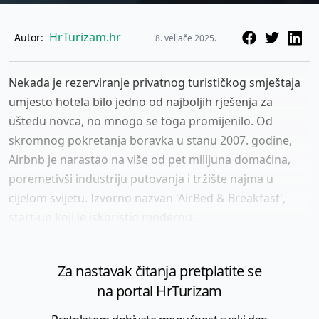
HrTurizam.hr
Autor:
8. veljače 2025.
Nekada je rezerviranje privatnog turističkog smještaja
umjesto hotela bilo jedno od najboljih rješenja za
uštedu novca, no mnogo se toga promijenilo. Od
skromnog pokretanja boravka u stanu 2007. godine,
Airbnb je narastao na više od pet milijuna domaćina,
poremetivši industriju putovanja i tržište najma u
cijelom svijetu. Izvorno nazvan 'AirBed & Breakfast',
start-up koji je iskoristio modernu...
Za nastavak čitanja pretplatite se
na portal HrTurizam