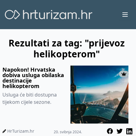
Ope
Rezultati za tag: "prijevoz
helikopterom"
Napokon! Hrvatska
dobiva usluga obilaska
destinacije
helikopterom
Usluga će biti dostupna
tijekom cijele sezone.
HrTurizam.hr
20. svibnja 2024.