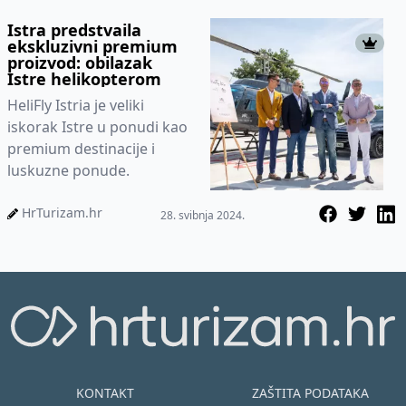
Istra predstvaila
ekskluzivni premium
proizvod: obilazak
Istre helikopterom
HeliFly Istria je veliki
iskorak Istre u ponudi kao
premium destinacije i
luskuzne ponude.
HrTurizam.hr
28. svibnja 2024.
KONTAKT
ZAŠTITA PODATAKA