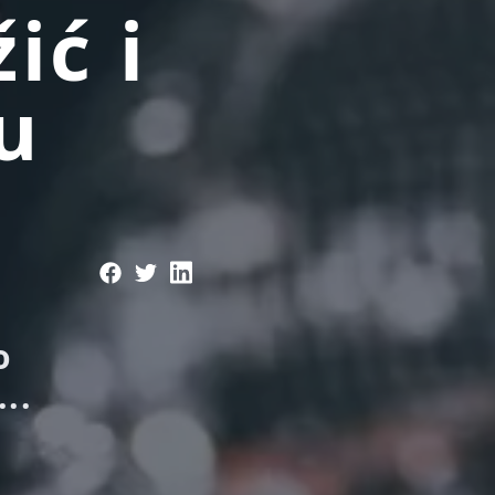
ić i
u
o
..