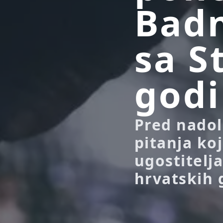
Badn
sa S
god
Pred nadol
pitanja koj
ugostitelja
hrvatskih g