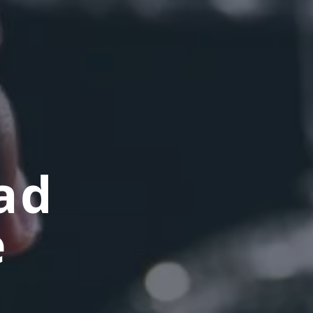
rad
e