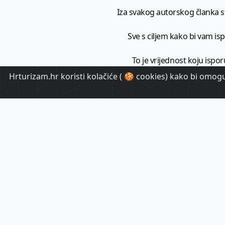
Iza svakog autorskog članka sto
Sve s ciljem kako bi vam ispo
To je vrijednost koju ispor
Hrturizam.hr koristi kolačiće ( 🍪 cookies) kako bi omoguć
HrTuri
Pr