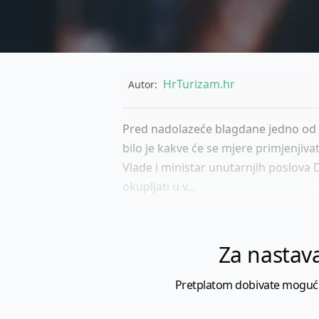
HrTurizam.hr
Autor:
Pred nadolazeće blagdane jedno od pit
bilo je kakve će se mjere primjenji
Vlade i ministar unutarnjih poslova D
okupljati u v...
Za nastava
Pretplatom dobivate mogućnost