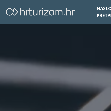
NASL
PRETP