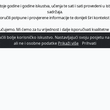
je godine i godine iskustva, učenja te sati i sati provedeni u istr
sadržaja.
ručili potpune i provjerene informacije te donijeli širi kontekst t
učujemo. Mi ćemo za tu vrijednost i dalje isporučivati kvalitetne
minimalno
1728 članaka godišnje
.
ili bolje korisničko iskustvo. Nastavljajući svoju posjetu na 
ali ne i osobne podatke
Prikaži više
Prihvati
zam - vaš izvor informacija iz poslovnog svijeta hrvatskog t
etplatite se na sadržaj vodećeg turističkog b2b medija u Hrvatsk
Započni s
pretplatom
Već imate korisnički račun?
Prijavi se