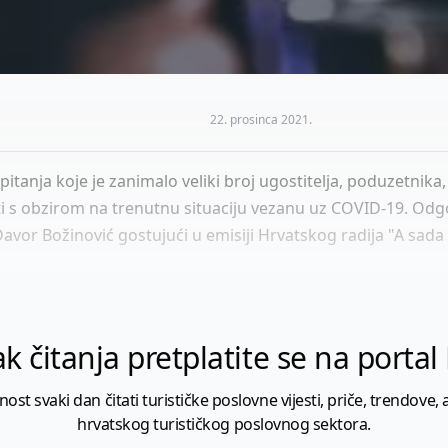
22. prosinca 2021.
anja koje je zanimalo veliki broj ugostitelja, poduzetnika, 
vati s obzirom na trenutnu situaciju vezanu uz COVID-19. Od
avor Božinović gostujući u emisiji Hrvatskog radija "A sada 
k čitanja pretplatite se na porta
 svaki dan čitati turističke poslovne vijesti, priče, trendove, a
hrvatskog turističkog poslovnog sektora.