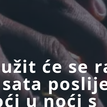
užit će se 
 sata poslij
ći u noći s