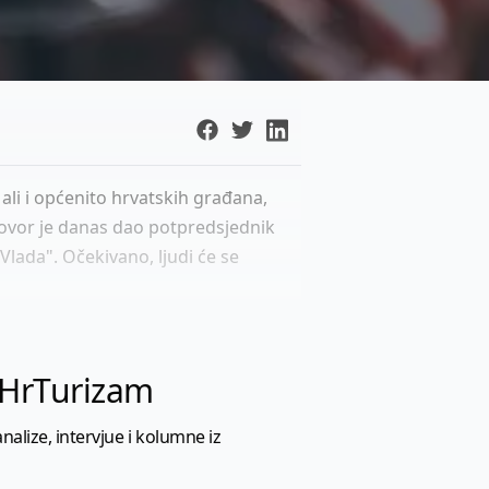
ali i općenito hrvatskih građana,
govor je danas dao potpredsjednik
Vlada". Očekivano, ljudi će se
l HrTurizam
nalize, intervjue i kolumne iz