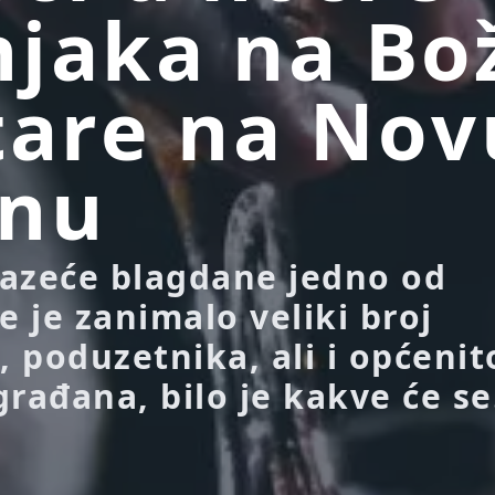
jaka na Bož
tare na Nov
inu
azeće blagdane jedno od
e je zanimalo veliki broj
, poduzetnika, ali i općenit
rađana, bilo je kakve će se.