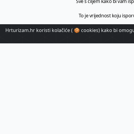
Sve s ciljem kako bi vam ispo
To je vrijednost koju ispor
Hrturizam.hr koristi kolačiće ( 🍪 cookies) kako bi omoguć
HrTuri
Pr