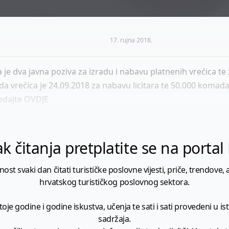
17. rujna 2018.
 je dva javna poziva za izradu i nabavu platnenih vrećica te z
 vrećica je 24.09.2018 za nabavu licitara te 50.000 komada 
gledajte OVDJE
k čitanja pretplatite se na porta
 svaki dan čitati turističke poslovne vijesti, priče, trendove, a
hrvatskog turističkog poslovnog sektora.
je godine i godine iskustva, učenja te sati i sati provedeni u istr
sadržaja.