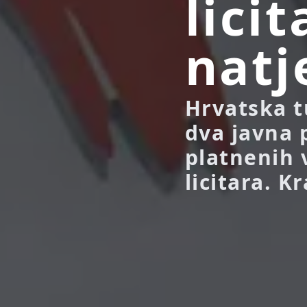
lici
natj
Hrvatska tu
dva javna 
platnenih 
licitara. K