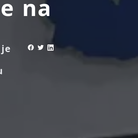
se na
 je
u