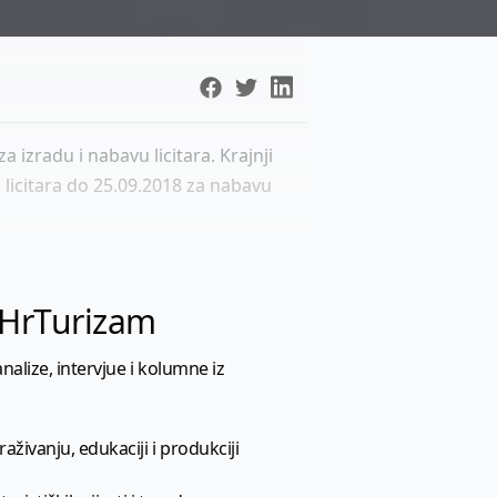
a izradu i nabavu licitara. Krajnji
licitara do 25.09.2018 za nabavu
l HrTurizam
nalize, intervjue i kolumne iz
aživanju, edukaciji i produkciji