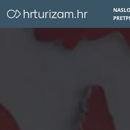
NASL
PRETP