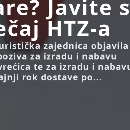
tare? Javite 
ečaj HTZ-a
ristička zajednica objavila
poziva za izradu i nabavu
vrećica te za izradu i nabav
rajnji rok dostave po...