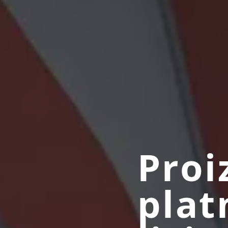
Proi
plat