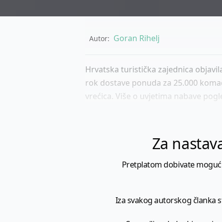
Goran Rihelj
Autor:
Hrvatska turistička zajednica objavila
rok dostave ponuda za 25.000 komada
vrećica. Više o uvjetima nabave po
Za nastava
Pretplatom dobivate mogućnost
Iza svakog autorskog članka sto