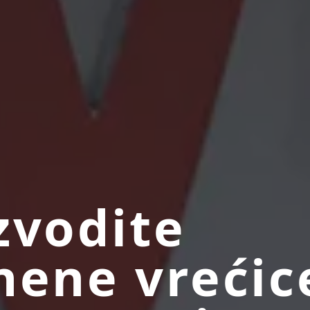
zvodite
nene vrećice