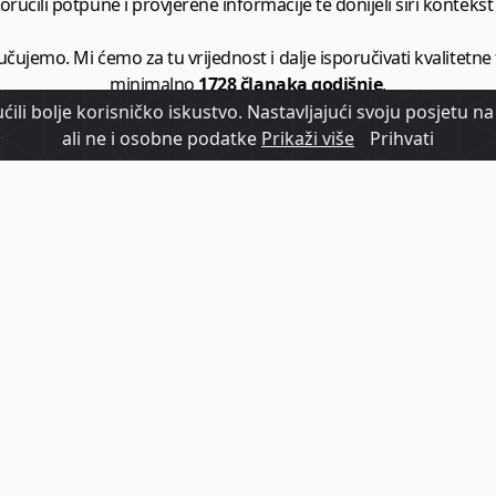
ručili potpune i provjerene informacije te donijeli širi kontekst t
učujemo. Mi ćemo za tu vrijednost i dalje isporučivati kvalitetne
minimalno
1728 članaka godišnje
.
ili bolje korisničko iskustvo. Nastavljajući svoju posjetu na 
zam - vaš izvor informacija iz poslovnog svijeta hrvatskog t
ali ne i osobne podatke
Prikaži više
Prihvati
etplatite se na sadržaj vodećeg turističkog b2b medija u Hrvatsk
Započni s
pretplatom
Već imate korisnički račun?
Prijavi se