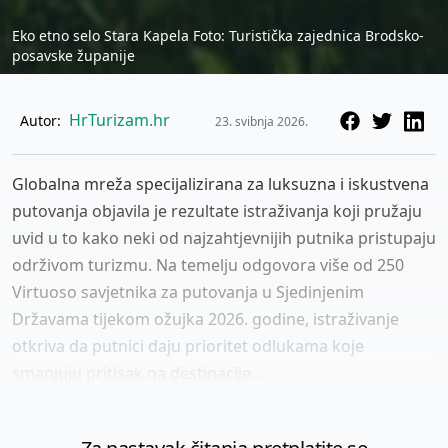
Eko etno selo Stara Kapela Foto: Turistička zajednica Brodsko-
posavske županije
HrTurizam.hr
Autor:
23. svibnja 2026.
Globalna mreža specijalizirana za luksuzna i iskustvena
putovanja objavila je rezultate istraživanja koji pružaju
uvid u to kako neki od najzahtjevnijih putnika pristupaju
održivom turizmu. Na temelju odgovora više od 250
Virtuoso savjetnika za putovanja u Sjedinjenim
Državama tijekom ožujka 2026. godine, istraživanje
otkriva da putnici daju prioritet odlukama koje
smanjuju pritisak na destinacije...