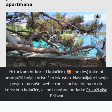
apartmana
Hrturizam.hr koristi kolačiće ( 🍪 cookies) kako bi
Nevidljiva arhitektura turizma: Zašto su
omogućili bolje korisničko iskustvo. Nastavljajući svoju
nacionalni sustavi važniji od novih
posjetu na našoj web stranici, pristajete na to da
atrakcija?
koristimo kolačiće, ali ne i osobne podatke
Prikaži više
Prihvati
HrTurizam TV