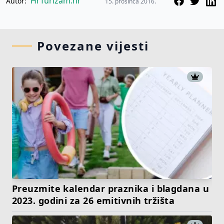
HrTurizam.hr
Autor:
15. prosinca 2016.
Povezane vijesti
Preuzmite kalendar praznika i blagdana u
2023. godini za 26 emitivnih tržišta