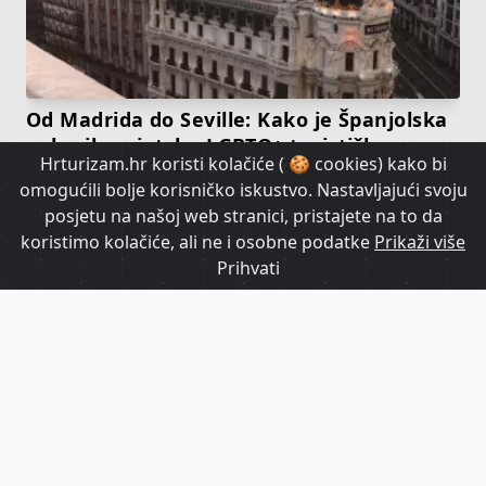
Od Madrida do Seville: Kako je Španjolska
pokorila svjetsku LGBTQ+ turističku scenu
Hrturizam.hr koristi kolačiće ( 🍪 cookies) kako bi
omogućili bolje korisničko iskustvo. Nastavljajući svoju
HrTurizam TV
posjetu na našoj web stranici, pristajete na to da
koristimo kolačiće, ali ne i osobne podatke
Prikaži više
Prihvati