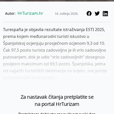
HrTurizam.hr
Autor:
16. svibnja 2026.
Turespaña je objavila rezultate istraživanja ESTI 2025,
prema kojem međunarodni turisti iskustvo u
Španjolskoj ocjenjuju prosječnom ocjenom 9,3 od 10.
Čak 97,5 posto turista zadovoljno je ili vrlo zadovoljno
putovanjem, dok je udio “vrlo zadovoljnih” dosegnuo
povijesni maksimum od 69,5 posto. Španjolska, jedna
od najjačih turističkih destinacija na svijetu, sve jasnije
pokazuje kako u novoj fazi...
Za nastavak čitanja pretplatite se
na portal HrTurizam