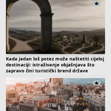
Kada jedan loš potez može naštetiti cijeloj
destinaciji: istraživanje objašnjava što
zapravo čini turistički brend države