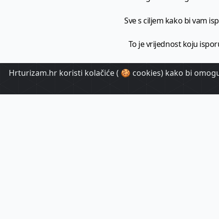
Sve s ciljem kako bi vam ispo
To je vrijednost koju ispor
Hrturizam.hr koristi kolačiće ( 🍪 cookies) kako bi omoguć
HrTuri
Pr