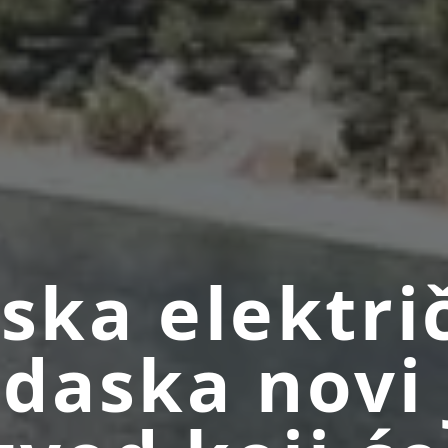
tska elektri
 daska novi 