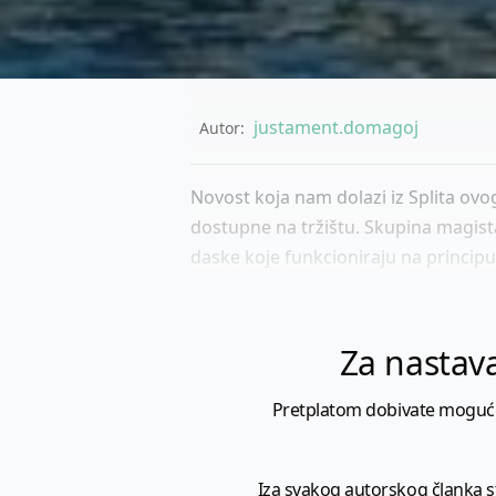
justament.domagoj
Autor:
Novost koja nam dolazi iz Splita ovog
dostupne na tržištu. Skupina magistar
daske koje funkcioniraju na principu 
Za nastava
Pretplatom dobivate mogućnost
Iza svakog autorskog članka sto