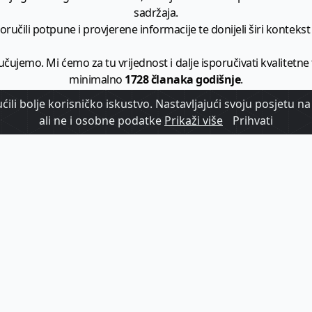
sadržaja.
ručili potpune i provjerene informacije te donijeli širi kontekst t
učujemo. Mi ćemo za tu vrijednost i dalje isporučivati kvalitetne
minimalno
1728 članaka godišnje
.
ili bolje korisničko iskustvo. Nastavljajući svoju posjetu na 
zam - vaš izvor informacija iz poslovnog svijeta hrvatskog t
ali ne i osobne podatke
Prikaži više
Prihvati
etplatite se na sadržaj vodećeg turističkog b2b medija u Hrvatsk
Započni s
pretplatom
Već imate korisnički račun?
Prijavi se