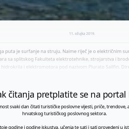
11. ožujka 2019.
a puta je surfanje na struju. Naime riječ je o električnim su
a sa splitskog Fakulteta elektrotehnike, strojarstva i brodog
hidrokrila i elektromotora pod nazivom Plurato Sailfin. Dire
k čitanja pretplatite se na porta
 svaki dan čitati turističke poslovne vijesti, priče, trendove, a
hrvatskog turističkog poslovnog sektora.
je godine i godine iskustva, učenja te sati i sati provedeni u istr