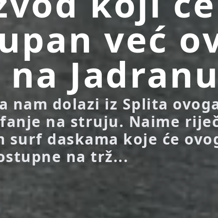
zvod koji će
upan već o
a na Jadran
a nam dolazi iz Splita ovog
fanje na struju. Naime riječ
m surf daskama koje će ovo
dostupne na trž...