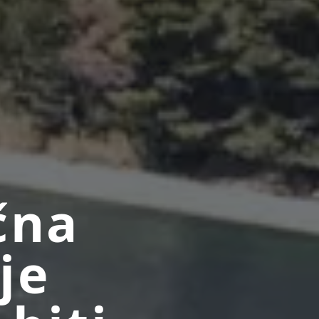
čna
je