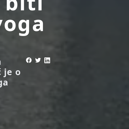
 biti
voga
u
a
 je o
ga