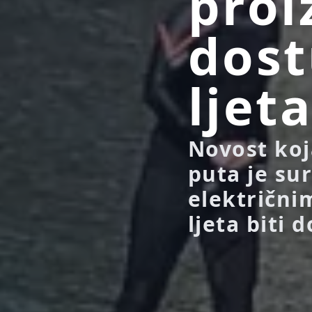
proi
dost
ljet
Novost koj
puta je sur
električni
ljeta biti 