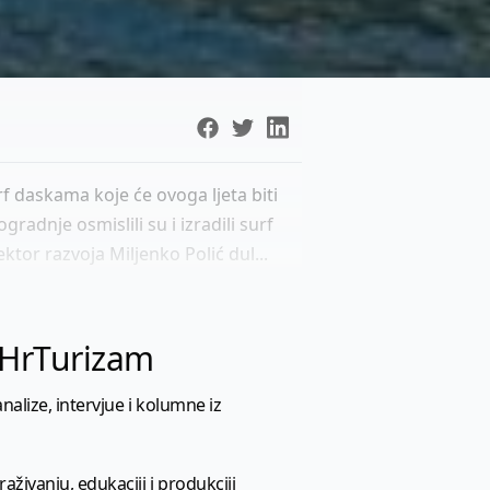
rf daskama koje će ovoga ljeta biti
radnje osmislili su i izradili surf
ktor razvoja Miljenko Polić dul...
l HrTurizam
nalize, intervjue i kolumne iz
aživanju, edukaciji i produkciji