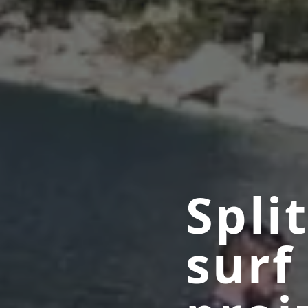
Spli
surf