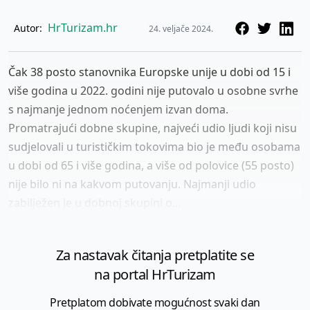
HrTurizam.hr
Autor:
24. veljače 2024.
Čak 38 posto stanovnika Europske unije u dobi od 15 i
više godina u 2022. godini nije putovalo u osobne svrhe
s najmanje jednom noćenjem izvan doma.
Promatrajući dobne skupine, najveći udio ljudi koji nisu
sudjelovali u turističkim tokovima bio je među osobama
u dobi od 65 i više godina, a više od polovice (55 posto)
nije bilo ni na kakvom putovanju. Najmanji udio
zabilježen je u dobnoj skupini o...
Za nastavak čitanja pretplatite se
na portal HrTurizam
Pretplatom dobivate mogućnost svaki dan