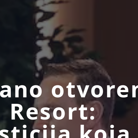
ano otvore
l Resort:
sticija koja