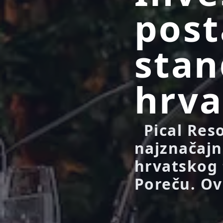
post
stan
hrva
Pical Reso
najznačajni
hrvatskog 
Poreču. Ov