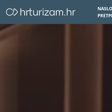
NASL
PRETP