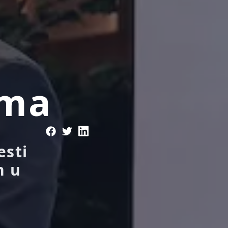
zma
esti
n u