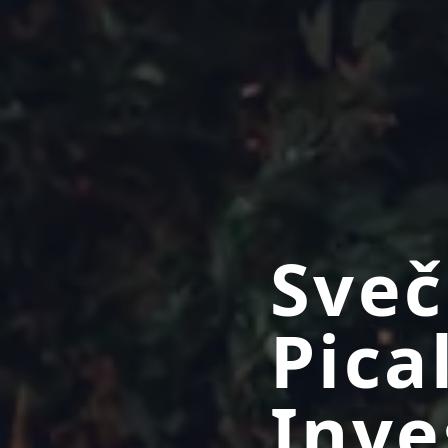
Sveč
Pica
Inve