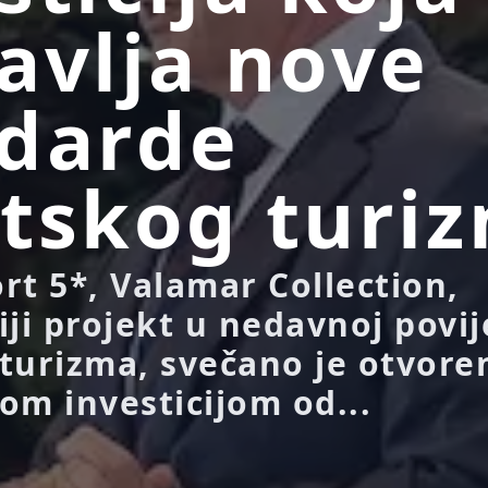
avlja nove
darde
tskog turi
rt 5*, Valamar Collection,
ji projekt u nedavnoj povij
turizma, svečano je otvore
om investicijom od...