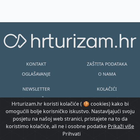
KONTAKT
ZAŠTITA PODATAKA
OGLAŠAVANJE
O NAMA
NEWSLETTER
KOLAČIĆI
UVJETI KORIŠTENJA
EN
HR
Hrturizam.hr koristi kolačiće ( 🍪 cookies) kako bi
omogućili bolje korisničko iskustvo. Nastavljajući svoju
© Copyright
posjetu na našoj web stranici, pristajete na to da
@ Created by
Prijavi se
2015.-2026.
koristimo kolačiće, ali ne i osobne podatke
Morgan Code
Prikaži više
Hrturizam.hr
Prihvati