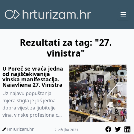
Ope
Rezultati za tag: "27.
vinistra"
U Poreč se vraća jedna
od najiščekivanija
vinska manifestacija.
Najavljena 27. Vinistra
Uz najavu popuštanja
mjera stigla je još jedna
dobra vijest za ljubitelje
vina, vinske profesionalce i
vinare. U Poreč se vraća
jedna od najišček...
HrTurizam.hr
2. ožujka 2021.