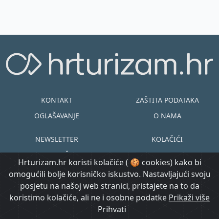
KONTAKT
ZAŠTITA PODATAKA
OGLAŠAVANJE
O NAMA
NEWSLETTER
KOLAČIĆI
UVJETI KORIŠTENJA
EN
HR
Hrturizam.hr koristi kolačiće ( 🍪 cookies) kako bi
omogućili bolje korisničko iskustvo. Nastavljajući svoju
© Copyright
posjetu na našoj web stranici, pristajete na to da
@ Created by
Prijavi se
2015.-2026.
koristimo kolačiće, ali ne i osobne podatke
Morgan Code
Prikaži više
Hrturizam.hr
Prihvati