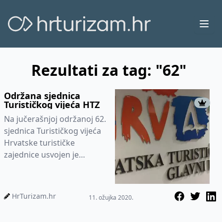
Ope
Rezultati za tag: "62"
Održana sjednica
Turističkog vijeća HTZ
Na jučerašnjoj održanoj 62.
sjednica Turističkog vijeća
Hrvatske turističke
zajednice usvojen je
prijedlog odluke o
potporama TOP
događanjima u...
HrTurizam.hr
11. ožujka 2020.