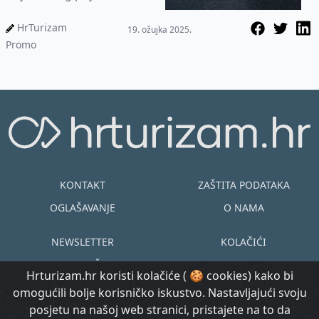
prema četiri odredišta u
mreži ÖBB-a
HrTurizam
19. ožujka 2025.
Promo
KONTAKT
ZAŠTITA PODATAKA
OGLAŠAVANJE
O NAMA
NEWSLETTER
KOLAČIĆI
UVJETI KORIŠTENJA
EN
HR
Hrturizam.hr koristi kolačiće ( 🍪 cookies) kako bi
omogućili bolje korisničko iskustvo. Nastavljajući svoju
© Copyright
posjetu na našoj web stranici, pristajete na to da
@ Created by
Prijavi se