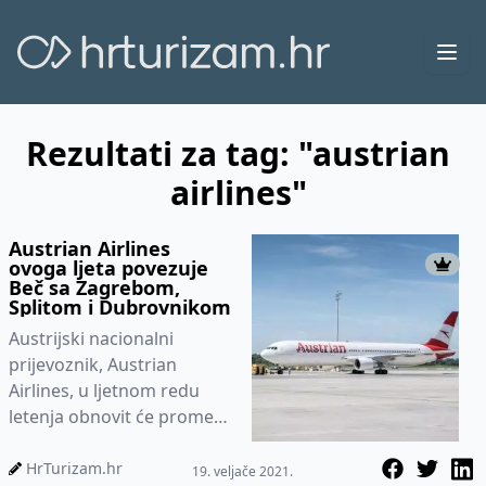
Ope
Rezultati za tag: "austrian
airlines"
Austrian Airlines
ovoga ljeta povezuje
Beč sa Zagrebom,
Splitom i Dubrovnikom
Austrijski nacionalni
prijevoznik, Austrian
Airlines, u ljetnom redu
letenja obnovit će promet
prema tri hrvatska
odredišta, piše Croatian
HrTurizam.hr
19. veljače 2021.