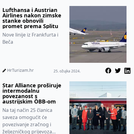
Aviation....
Lufthansa i Austrian
Airlines nakon zimske
stanke obnovili
promet prema Splitu
Nove linije iz Frankfurta i
Beča
HrTurizam.hr
25. ožujka 2024.
Star Alliance proširuje
intermodalnu
povezanost s
austrijskim ÖBB-om
Na taj način 25 članica
saveza omogućit će
povezivanje zračnog i
željezničkog prijevoza