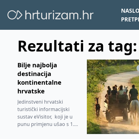
NASL
PRETP
Rezultati za tag:
Bilje najbolja
destinacija
kontinentalne
hrvatske
Jedinstveni hrvatski
turistički informacijski
sustav eVisitor, koji je u
punu primjenu ušao s 1.
siječnjem ove godine,