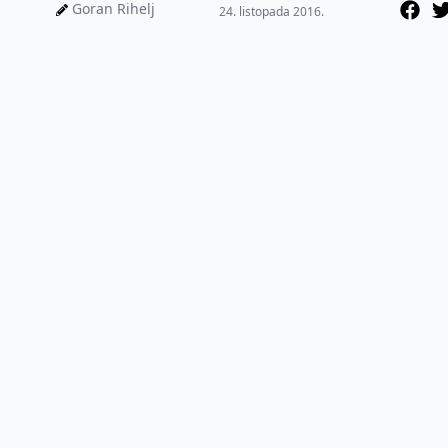
otvorio je nove mogućnosti
Goran Rihelj
24. listopada 2016.
ana...