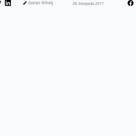
Osijek proglašen
Goran Rihelj
28. listopada 2017.
najuspješnijom...