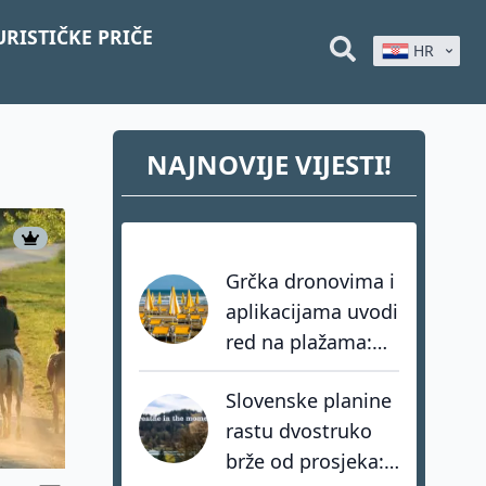
URISTIČKE PRIČE
HR
NAJNOVIJE VIJESTI!
Grčka dronovima i
aplikacijama uvodi
red na plažama:
Kazne za kršenje
Slovenske planine
zakona i do 73.000
rastu dvostruko
eura
brže od prosjeka: