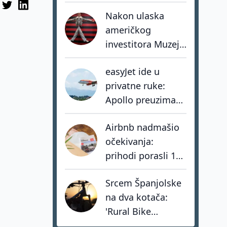
coolcation je
Nakon ulaska
samo dio priče
američkog
investitora Muzej
Iluzija ubrzava
easyJet ide u
razvoj vlastite
privatne ruke:
mreže muzeja
Apollo preuzima
jednog od
Airbnb nadmašio
najvećih europskih
očekivanja:
low-cost
prihodi porasli 17
prijevoznika
posto, hoteli rastu
Srcem Španjolske
tri puta brže od
na dva kotača:
privatnog
'Rural Bike
smještaja
Conecta' spašava