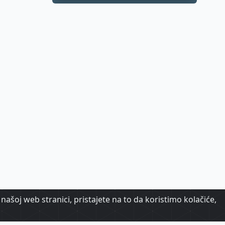
sela kroz mit o
Don Quijoteu
našoj web stranici, pristajete na to da koristimo kolačiće,