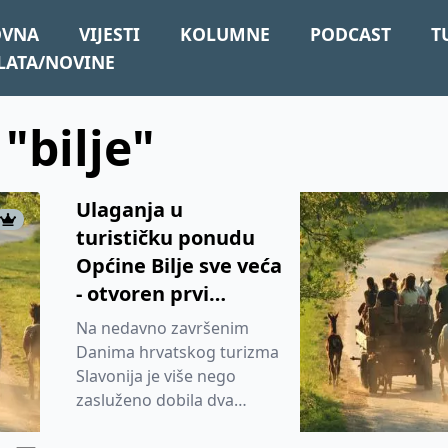
OVNA
VIJESTI
KOLUMNE
PODCAST
T
LATA/NOVINE
 "bilje"
Ulaganja u
turističku ponudu
Općine Bilje sve veća
- otvoren prvi
apartman s
Na nedavno završenim
bazenom
Danima hrvatskog turizma
Slavonija je više nego
zasluženo dobila dva
vrijedna priznanja. Tako je