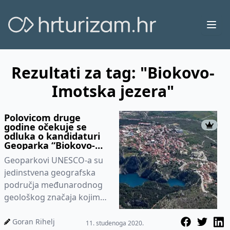
Ope
Rezultati za tag: "Biokovo-
Imotska jezera"
Polovicom druge
godine očekuje se
odluka o kandidaturi
Geoparka “Biokovo-
Imotska jezera“ s
Geoparkovi UNESCO-a su
ciljem pristupanja u
UNESCO Global
jedinstvena geografska
Geoparks
područja međunarodnog
geološkog značaja kojima
se upravlja holističkim
konceptom zaštite,
Goran Rihelj
11. studenoga 2020.