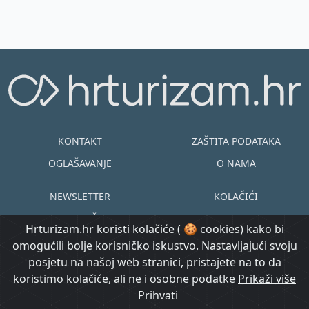
obrazovanja i...
KONTAKT
ZAŠTITA PODATAKA
OGLAŠAVANJE
O NAMA
NEWSLETTER
KOLAČIĆI
UVJETI KORIŠTENJA
EN
HR
Hrturizam.hr koristi kolačiće ( 🍪 cookies) kako bi
omogućili bolje korisničko iskustvo. Nastavljajući svoju
© Copyright
posjetu na našoj web stranici, pristajete na to da
@ Created by
Prijavi se
2015.-2026.
koristimo kolačiće, ali ne i osobne podatke
Morgan Code
Prikaži više
Hrturizam.hr
Prihvati