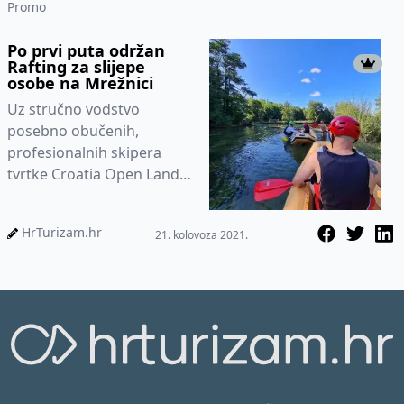
Promo
Po prvi puta održan
Rafting za slijepe
osobe na Mrežnici
Uz stručno vodstvo
posebno obučenih,
profesionalnih skipera
tvrtke Croatia Open Land
Tours DMC na rijeci
Mrežnici po prvi puta je
HrTurizam.hr
21. kolovoza 2021.
održan rafting za s...