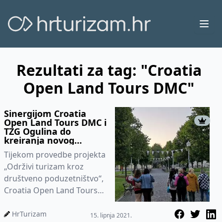
Ope
Rezultati za tag: "Croatia
Open Land Tours DMC"
Sinergijom Croatia
Open Land Tours DMC i
TZG Ogulina do
kreiranja novog
turističkog proizovda
Tijekom provedbe projekta
„Održivi turizam kroz
društveno poduzetništvo“,
Croatia Open Land Tours
DMC, nositelj projekta,
ostvaruje se vrlo kvalitetn...
HrTurizam
15. lipnja 2021.