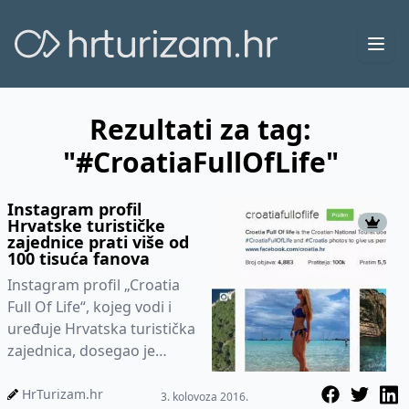
Ope
Rezultati za tag:
"#CroatiaFullOfLife"
Instagram profil
Hrvatske turističke
zajednice prati više od
100 tisuća fanova
Instagram profil „Croatia
Full Of Life“, kojeg vodi i
uređuje Hrvatska turistička
zajednica, dosegao je
brojku od 100 tisuća
fanova. Velik porast fano...
HrTurizam.hr
3. kolovoza 2016.