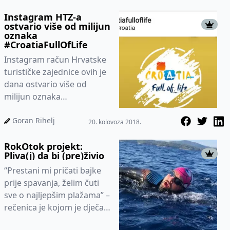
Instagram HTZ-a
ostvario više od milijun
oznaka
#CroatiaFullOfLife
Instagram račun Hrvatske
turističke zajednice ovih je
dana ostvario više od
milijun oznaka
#CroatiaFullOfLife.
Navedena je oznaka
Goran Rihelj
20. kolovoza 2018.
odlično prihvaćena...
RokOtok projekt:
Pliva(j) da bi (pre)živio
“Prestani mi pričati bajke
prije spavanja, želim čuti
sve o najljepšim plažama” –
rečenica je kojom je dječak
Rok dao ideju svom ta...