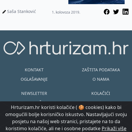
Saša Stanković
1. kolovoza 2019.
KONTAKT
ZAŠTITA PODATAKA
OGLAŠAVANJE
O NAMA
NEWSLETTER
KOLAČIĆI
UVJETI KORIŠTENJA
EN
HR
Hrturizam.hr koristi kolačiće ( 🍪 cookies) kako bi
omogućili bolje korisničko iskustvo. Nastavljajući svoju
© Copyright
posjetu na našoj web stranici, pristajete na to da
@ Created by
Prijavi se
2015.-2026.
koristimo kolačiće, ali ne i osobne podatke
Prikaži više
Morgan Code