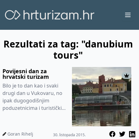
Ope
Rezultati za tag: "danubium
tours"
Povijesni dan za
hrvatski turizam
Bilo je to dan kao i svaki
drugi dan u Vukovaru, no
ipak dugogodišnjim
poduzetnicima i turističkim
djelatnicima – obitelji
Šesto, bio je to pose...
Goran Rihelj
30. listopada 2015.