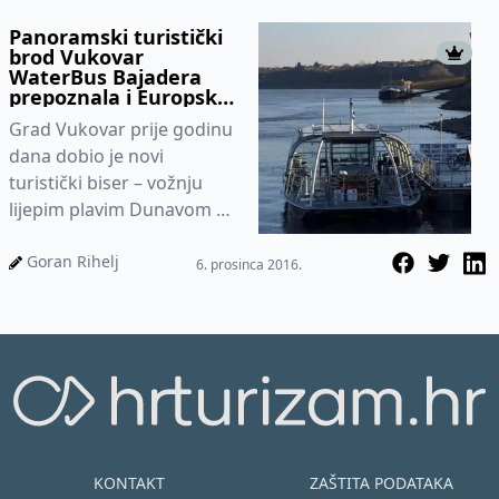
Panoramski turistički
brod Vukovar
WaterBus Bajadera
prepoznala i Europska
Unija
Grad Vukovar prije godinu
dana dobio je novi
turistički biser – vožnju
lijepim plavim Dunavom u
panoramskom turističkom
brodu Waterbus Bajadera.
Goran Rihelj
6. prosinca 2016.
Fenom...
KONTAKT
ZAŠTITA PODATAKA