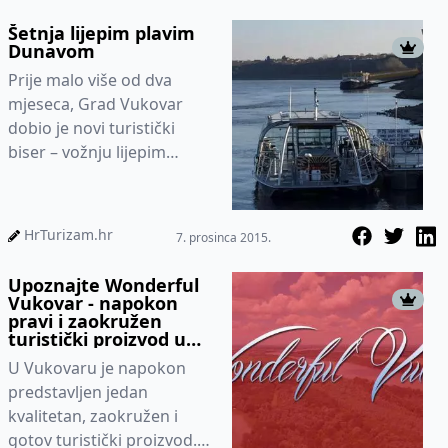
Šetnja lijepim plavim
Dunavom
Prije malo više od dva
mjeseca, Grad Vukovar
dobio je novi turistički
biser – vožnju lijepim
plavim Dunavom u
panoramskom turističkom
brodu Waterbus B...
HrTurizam.hr
7. prosinca 2015.
Upoznajte Wonderful
Vukovar - napokon
pravi i zaokružen
turistički proizvod u
Vukovaru
U Vukovaru je napokon
predstavljen jedan
kvalitetan, zaokružen i
gotov turistički proizvod.