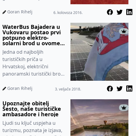
Uvijek ističem kako je sve
do lokalne razine i lokalnih
Goran Rihelj
6. kolovoza 2016.
po...
WaterBus Bajadera u
Vukovaru postao prvi
potpuno elektro-
solarni brod u ovome
dijelu Europe i na
Jedna od najboljih
cijelom toku Dunava
turističkih priča u
Hrvatskoj, električni
panoramski turistički brod
WaterBus Bajadera u
Vukovaru zaokružio je
Goran Rihelj
3. veljače 2018.
svoju zelenu priču k...
Upoznajte obitelj
Šesto, naše turističke
ambasadore i heroje
Ljudi su ključ uspjeha u
turizmu, poznata je izjava,