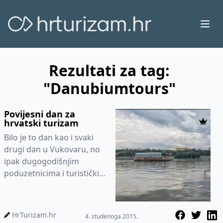
Ope
Rezultati za tag:
"Danubiumtours"
Povijesni dan za
hrvatski turizam
Bilo je to dan kao i svaki
drugi dan u Vukovaru, no
ipak dugogodišnjim
poduzetnicima i turističkim
djelatnicima – obitelji
Šesto, bio je to pose...
HrTurizam.hr
4. studenoga 2015.