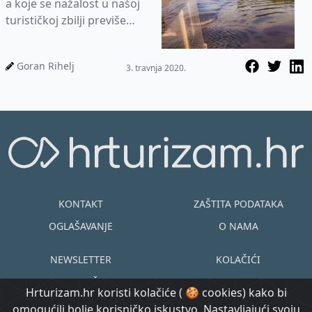
a koje se nažalost u našoj
turističkoj zbilji previše
pretvorila u formu, a ne i
sadržaj. No...
Goran Rihelj
3. travnja 2020.
KONTAKT
ZAŠTITA PODATAKA
OGLAŠAVANJE
O NAMA
NEWSLETTER
KOLAČIĆI
UVJETI KORIŠTENJA
EN
HR
Hrturizam.hr koristi kolačiće ( 🍪 cookies) kako bi
omogućili bolje korisničko iskustvo. Nastavljajući svoju