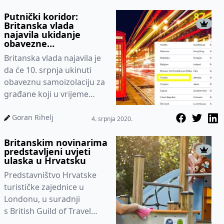
mostu...
Putnički koridor:
Britanska vlada
najavila ukidanje
obavezne
samoizolacije
Britanska vlada najavila je
da će 10. srpnja ukinuti
obaveznu samoizolaciju za
građane koji u vrijeme
ljetnih odmora odluče
otputovati u inozems...
Goran Rihelj
4. srpnja 2020.
Britanskim novinarima
predstavljeni uvjeti
ulaska u Hrvatsku
Predstavništvo Hrvatske
turističke zajednice u
Londonu, u suradnji
s British Guild of Travel
Writers, organiziralo je