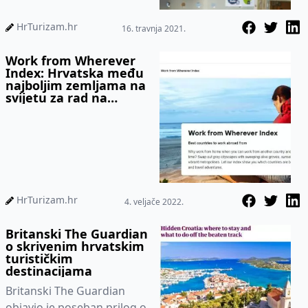
online konferenciju za
HrTurizam.hr
16. travnja 2021.
medije k...
Work from Wherever
Index: Hrvatska među
najboljim zemljama na
svijetu za rad na
daljinu
HrTurizam.hr
4. veljače 2022.
Britanski The Guardian
o skrivenim hrvatskim
turističkim
destinacijama
Britanski The Guardian
objavio je poseban prilog o