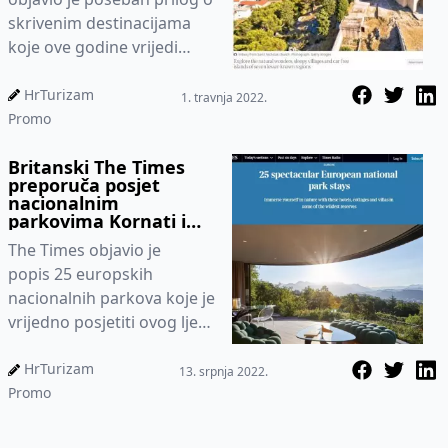
skrivenim destinacijama
koje ove godine vrijedi
posjetiti, a prvi u nizu
priloga posvećen
HrTurizam
1. travnja 2022.
je Hrvats...
Promo
Britanski The Times
preporuča posjet
nacionalnim
parkovima Kornati i
Brijuni
The Times objavio je
popis 25 europskih
nacionalnih parkova koje je
vrijedno posjetiti ovog ljeta
zbog njihove ljepote i
smještajne ponude
HrTurizam
13. srpnja 2022.
Promo