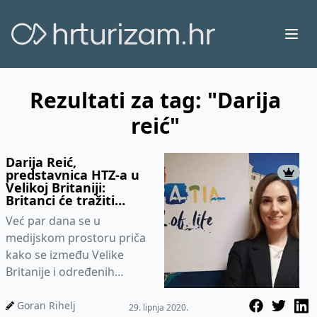
Ope
Rezultati za tag: "Darija
reić"
Darija Reić,
predstavnica HTZ-a u
Velikoj Britaniji:
Britanci će tražiti
manje turističke
Već par dana se u
lokacije ili "hidden
gems"
medijskom prostoru priča
kako se između Velike
Britanije i određenih
europskih destinacija
pregovara na tzv “zračnom
Goran Rihelj
29. lipnja 2020.