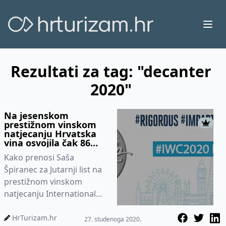
Ope
Rezultati za tag: "decanter
2020"
Na jesenskom
prestižnom vinskom
natjecanju Hrvatska
vina osvojila čak 86
medalja
Kako prenosi Saša
Špiranec za Jutarnji list na
prestižnom vinskom
natjecanju International
wine challenge hrvatska
vina su ponovno briljirala
HrTurizam.hr
27. studenoga 2020.