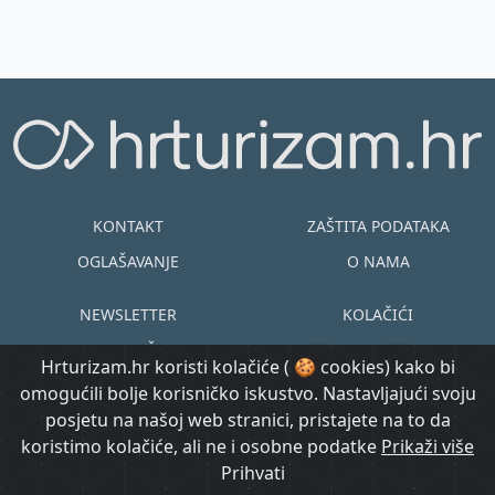
osvojiv...
KONTAKT
ZAŠTITA PODATAKA
OGLAŠAVANJE
O NAMA
NEWSLETTER
KOLAČIĆI
UVJETI KORIŠTENJA
EN
HR
Hrturizam.hr koristi kolačiće ( 🍪 cookies) kako bi
omogućili bolje korisničko iskustvo. Nastavljajući svoju
© Copyright
posjetu na našoj web stranici, pristajete na to da
@ Created by
Prijavi se
2015.-2026.
koristimo kolačiće, ali ne i osobne podatke
Morgan Code
Prikaži više
Hrturizam.hr
Prihvati