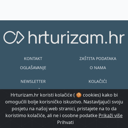
KONTAKT
ZAŠTITA PODATAKA
OGLAŠAVANJE
O NAMA
NEWSLETTER
KOLAČIĆI
UVJETI KORIŠTENJA
EN
HR
Hrturizam.hr koristi kolačiće ( 🍪 cookies) kako bi
omogućili bolje korisničko iskustvo. Nastavljajući svoju
© Copyright
posjetu na našoj web stranici, pristajete na to da
@ Created by
Prijavi se
2015.-2026.
koristimo kolačiće, ali ne i osobne podatke
Morgan Code
Prikaži više
Hrturizam.hr
Prihvati