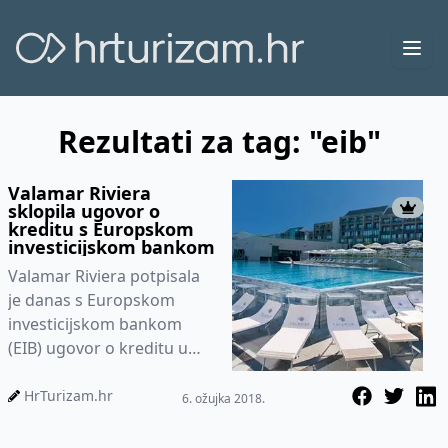
Ope
Rezultati za tag: "eib"
Valamar Riviera
sklopila ugovor o
kreditu s Europskom
investicijskom bankom
Valamar Riviera potpisala
je danas s Europskom
investicijskom bankom
(EIB) ugovor o kreditu u
iznosu od 16 milijuna eura.
Ovo je prva transakcija
HrTurizam.hr
6. ožujka 2018.
EIB-...