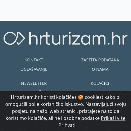
KONTAKT
ZAŠTITA PODATAKA
OGLAŠAVANJE
O NAMA
NEWSLETTER
KOLAČIĆI
UVJETI KORIŠTENJA
EN
HR
Hrturizam.hr koristi kolačiće ( 🍪 cookies) kako bi
omogućili bolje korisničko iskustvo. Nastavljajući svoju
© Copyright
posjetu na našoj web stranici, pristajete na to da
@ Created by
Prijavi se
2015.-2026.
koristimo kolačiće, ali ne i osobne podatke
Morgan Code
Prikaži više
Hrturizam.hr
Prihvati