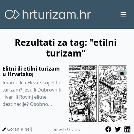
Ope
Rezultati za tag: "etilni
turizam"
Elitni ili etilni turizam
u Hrvatskoj
Imamo li u Hrvatskoj elitni
turizam? Jesu li Dubrovnik,
Hvar ili Rovinj elitne
destinacije? Osobno
smatram kako ga u
pravom smislu riječi
definitivno...
Goran Rihelj
26. veljače 2016.