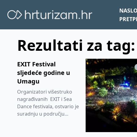
NASL
PRETP
Rezultati za tag:
EXIT Festival
sljedeće godine u
Umagu
Organizatori višestruko
nagrađivanih EXIT i Sea
Dance festivala, ostvario je
suradnju u području
razvoja kreativnih
industrija i festivalskog
turizma...