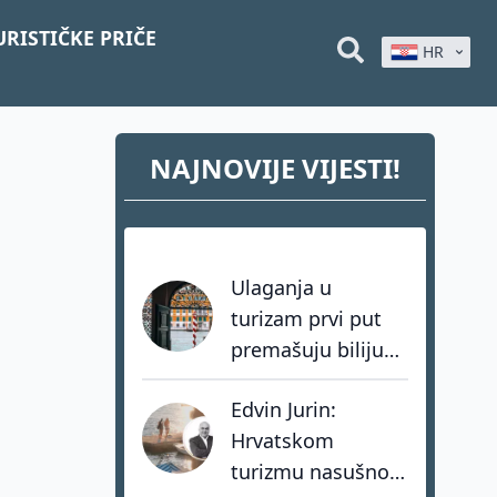
URISTIČKE PRIČE
HR
NAJNOVIJE VIJESTI!
Ulaganja u
turizam prvi put
premašuju bilijun
dolara: investitori
Edvin Jurin:
biraju destinacije s
Hrvatskom
dugoročnom
turizmu nasušno
vizijom