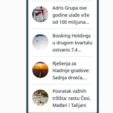
nedostaju
Adris Grupa ove
hrabrost, stav i -
godine ulaže više
akcija
od 100 milijuna
eura u turistički
Booking Holdings
portfelj
u drugom kvartalu
ostvario 7,4
milijarde dolara
Rješenja za
prihoda
hladnije gradove:
Sadnja drveća,
zeleni krovovi i
Povratak važnih
pametno hlađenje
tržišta: rastu Česi,
zgrada
Mađari i Talijani