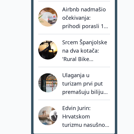
jednog od
Airbnb nadmašio
najvećih europskih
očekivanja:
low-cost
prihodi porasli 17
prijevoznika
posto, hoteli rastu
Srcem Španjolske
tri puta brže od
na dva kotača:
privatnog
'Rural Bike
smještaja
Conecta' spašava
Ulaganja u
sela kroz mit o
turizam prvi put
Don Quijoteu
premašuju bilijun
dolara: investitori
Edvin Jurin:
biraju destinacije s
Hrvatskom
dugoročnom
turizmu nasušno
vizijom
nedostaju