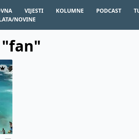
OVNA
VIJESTI
KOLUMNE
PODCAST
T
LATA/NOVINE
 "fan"