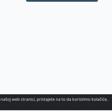
hrabrost, stav i -
akcija
našoj web stranici, pristajete na to da koristimo kolačiće,