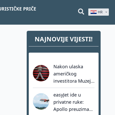
URISTIČKE PRIČE
HR
NAJNOVIJE VIJESTI!
Nakon ulaska
američkog
investitora Muzej
Iluzija ubrzava
easyJet ide u
razvoj vlastite
privatne ruke:
mreže muzeja
Apollo preuzima