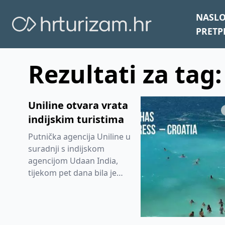
NASL
PRETP
Rezultati za tag:
Uniline otvara vrata
indijskim turistima
Putnička agencija Uniline u
suradnji s indijskom
agencijom Udaan India,
tijekom pet dana bila je
domaćin preko pedeset
predstavnika indijskih
putnički...