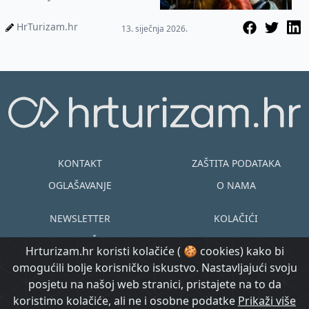
je poruka koju Slovenci
namjerno guraju...
HrTurizam.hr
13. siječnja 2026.
KONTAKT
ZAŠTITA PODATAKA
OGLAŠAVANJE
O NAMA
NEWSLETTER
KOLAČIĆI
UVJETI KORIŠTENJA
EN
HR
Hrturizam.hr koristi kolačiće ( 🍪 cookies) kako bi
omogućili bolje korisničko iskustvo. Nastavljajući svoju
© Copyright
posjetu na našoj web stranici, pristajete na to da
@ Created by
Prijavi se
2015.-2026.
koristimo kolačiće, ali ne i osobne podatke
Prikaži više
Morgan Code