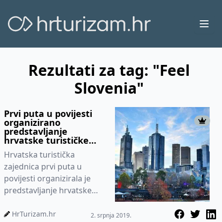
Ope
Rezultati za tag: "Feel
Slovenia"
Prvi puta u povijesti
organizirano
predstavljanje
hrvatske turističke
ponude u Australiji
Hrvatska turistička
zajednica prvi puta u
povijesti organizirala je
predstavljanje hrvatske
turističke ponude u
Australiji. Prezentacija i
HrTurizam.hr
2. srpnja 2019.