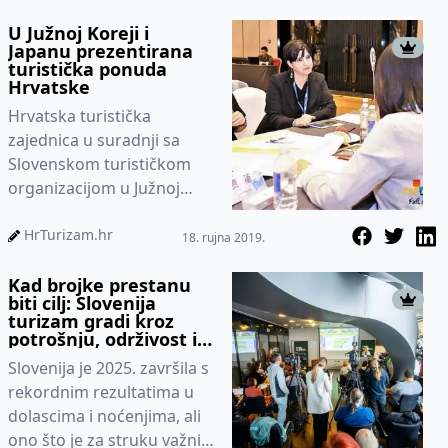
radion...
U Južnoj Koreji i
Japanu prezentirana
turistička ponuda
Hrvatske
Hrvatska turistička
zajednica u suradnji sa
Slovenskom turističkom
organizacijom u Južnoj
Koreji i Japanu organizira
edukacijske radionice
HrTurizam.hr
18. rujna 2019.
„Experienc...
Kad brojke prestanu
biti cilj: Slovenija
turizam gradi kroz
potrošnju, održivost i
podatke
Slovenija je 2025. završila s
rekordnim rezultatima u
dolascima i noćenjima, ali
ono što je za struku važnije