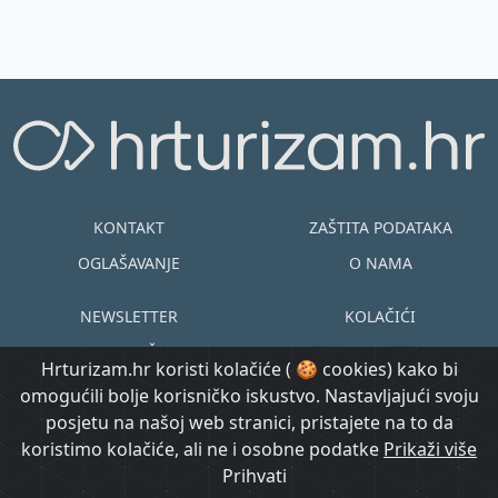
standarda...
KONTAKT
ZAŠTITA PODATAKA
OGLAŠAVANJE
O NAMA
NEWSLETTER
KOLAČIĆI
UVJETI KORIŠTENJA
EN
HR
Hrturizam.hr koristi kolačiće ( 🍪 cookies) kako bi
omogućili bolje korisničko iskustvo. Nastavljajući svoju
© Copyright
posjetu na našoj web stranici, pristajete na to da
@ Created by
Prijavi se
2015.-2026.
koristimo kolačiće, ali ne i osobne podatke
Morgan Code
Prikaži više
Hrturizam.hr
Prihvati