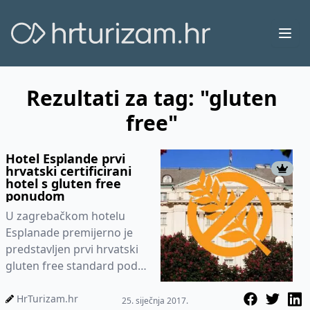
Ope
Rezultati za tag: "gluten
free"
Hotel Esplande prvi
hrvatski certificirani
hotel s gluten free
ponudom
U zagrebačkom hotelu
Esplanade premijerno je
predstavljen prvi hrvatski
gluten free standard pod
nazivom BOSK te je
implementacijom strogih
HrTurizam.hr
25. siječnja 2017.