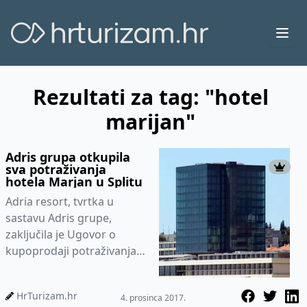
Ope
Rezultati za tag: "hotel
marijan"
Adris grupa otkupila
sva potraživanja
hotela Marjan u Splitu
Adria resort, tvrtka u
sastavu Adris grupe,
zaključila je Ugovor o
kupoprodaji potraživanja s
pripadajućim hipotekama
na nekretnini u vlasništvu
HrTurizam.hr
4. prosinca 2017.
društ...