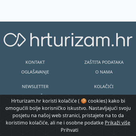
KONTAKT
ZAŠTITA PODATAKA
OGLAŠAVANJE
O NAMA
NEWSLETTER
KOLAČIĆI
UVJETI KORIŠTENJA
EN
HR
Hrturizam.hr koristi kolačiće ( 🍪 cookies) kako bi
omogućili bolje korisničko iskustvo. Nastavljajući svoju
© Copyright
posjetu na našoj web stranici, pristajete na to da
@ Created by
Prijavi se
2015.-2026.
koristimo kolačiće, ali ne i osobne podatke
Morgan Code
Prikaži više
Hrturizam.hr
Prihvati