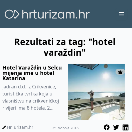
Ope
Rezultati za tag: "hotel
varaždin"
Hotel Varaždin u Selcu
mijenja ime u hotel
Katarina
Jadran d.d. iz Crikvenice,
turistička tvrtka koja u
vlasništvu na crikveničkoj
rivijeri ima 8 hotela, 2
autokampa i turističko
naselje, u sklopu reali...
HrTurizam.hr
25. svibnja 2016.