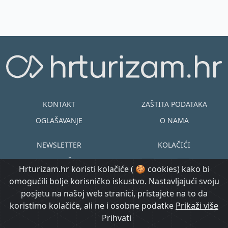
KONTAKT
ZAŠTITA PODATAKA
OGLAŠAVANJE
O NAMA
NEWSLETTER
KOLAČIĆI
UVJETI KORIŠTENJA
EN
HR
Hrturizam.hr koristi kolačiće ( 🍪 cookies) kako bi
omogućili bolje korisničko iskustvo. Nastavljajući svoju
© Copyright
posjetu na našoj web stranici, pristajete na to da
@ Created by
Prijavi se
2015.-2026.
koristimo kolačiće, ali ne i osobne podatke
Morgan Code
Prikaži više
Hrturizam.hr
Prihvati