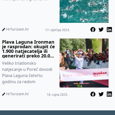
HrTurizam.hr
17. siječnja 2023.
Plava Laguna Ironman
je rasprodan: okupit će
1.900 natjecatelja ili
generirati preko 20.000
noćenja
Veliko triatlonsko
natjecanje u Poreč dovodi
Plava Laguna četvrtu
godinu za redom
HrTurizam.hr
18. rujna 2025.