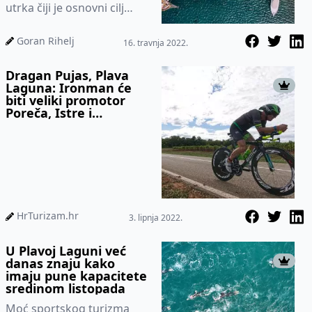
utrka čiji je osnovni cilj
promocija brdskog
biciklizma kao rekreacije,
Goran Rihelj
16. travnja 2022.
hobija, spo...
Dragan Pujas, Plava
Laguna: Ironman će
biti veliki promotor
Poreča, Istre i
Hrvatske
HrTurizam.hr
3. lipnja 2022.
U Plavoj Laguni već
danas znaju kako
imaju pune kapacitete
sredinom listopada
Moć sportskog turizma