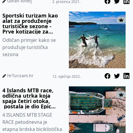
Goran Rihelj
2. prosinca 2021.
Sportski turizam kao
alat za produženje
turističke sezone -
Prve kotizacije za
utrku Plava Laguna
Odličan primjer kako se
Ironman 70.3 Poreč
već rasprodane
produžuje turistička
sezona
HrTurizam.hr
12. siječnja 2022.
4 Islands MTB race,
odlična utrka koja
spaja četiri otoka,
postala je dio Epic
series Ironman grupe
4 ISLANDS MTB STAGE
RACE petodnevna je
etapna brdska biciklistička