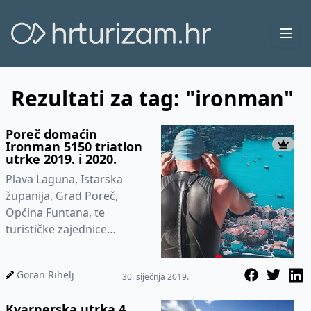
Ope
Rezultati za tag: "ironman"
Poreč domaćin
Ironman 5150 triatlon
utrke 2019. i 2020.
Plava Laguna, Istarska
županija, Grad Poreč,
Općina Funtana, te
turističke zajednice
gradova i županije
potpisali su pismo namjere
Goran Rihelj
30. siječnja 2019.
o podršci nove top...
Kvarnerska utrka 4