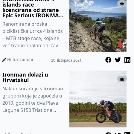
islands race
licencirana od strane
Epic Serious IRONMAN
grupe kao LEGEND
Renomirana brdska
race. Pravi posao tek
počinje
biciklistička utrka 4 islands
– MTB stage race, koja se
već tradicionalno održava
na kvarnerskim otocima –
Krku, Cresu, Lošinju i R...
HrTurizam.hr
20. listopada 2021.
Ironman dolazi u
Hrvatsku!
Nakon suradnje s Ironman
grupom koja je započela u
2019. godini te dva Plava
Laguna 5150 Triatlona
Poreč iz serije Ironman
natjecanja, Plava Laguna
ć...