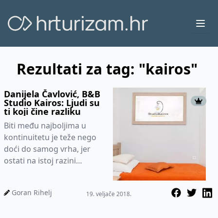
Ope
Rezultati za tag: "kairos"
Danijela Čavlović, B&B
Studio Kairos: Ljudi su
ti koji čine razliku
Biti među najboljima u
kontinuitetu je teže nego
doći do samog vrha, jer
ostati na istoj razini
izvedbe je najteže. A to
upravo već godinama
Goran Rihelj
19. veljače 2018.
uspijeva...