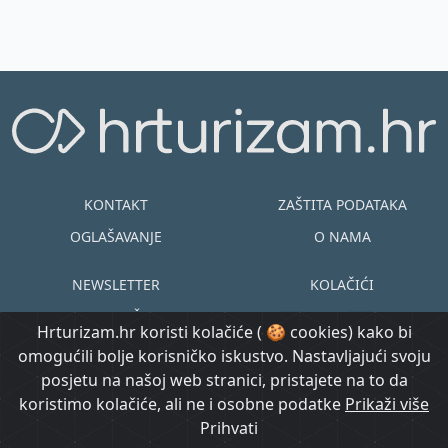
KONTAKT
ZAŠTITA PODATAKA
OGLAŠAVANJE
O NAMA
NEWSLETTER
KOLAČIĆI
UVJETI KORIŠTENJA
EN
HR
Hrturizam.hr koristi kolačiće ( 🍪 cookies) kako bi
omogućili bolje korisničko iskustvo. Nastavljajući svoju
© Copyright
posjetu na našoj web stranici, pristajete na to da
@ Created by
Prijavi se
2015.-2026.
koristimo kolačiće, ali ne i osobne podatke
Morgan Code
Prikaži više
Hrturizam.hr
Prihvati