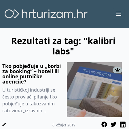
Ope
Rezultati za tag: "kalibri
labs"
Tko pobjeđuje u „borbi
za booking“ – hoteli ili
online putničke
agencije?
U turističkoj industriji se
često provlači pitanje tko
pobjeđuje u takozvanim
ratovima „izravnih
bookinga“. Jesu li to hoteli
ili putničke agencije?...
6. ožujka 2019.