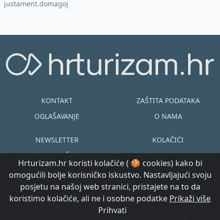
justament.domagoj
KONTAKT
ZAŠTITA PODATAKA
OGLAŠAVANJE
O NAMA
NEWSLETTER
KOLAČIĆI
UVJETI KORIŠTENJA
EN
HR
Hrturizam.hr koristi kolačiće ( 🍪 cookies) kako bi
omogućili bolje korisničko iskustvo. Nastavljajući svoju
© Copyright
posjetu na našoj web stranici, pristajete na to da
@ Created by
Prijavi se
2015.-2026.
koristimo kolačiće, ali ne i osobne podatke
Morgan Code
Prikaži više
Hrturizam.hr
Prihvati