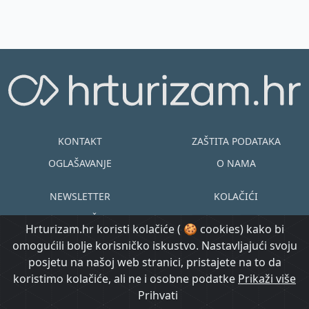
KONTAKT
ZAŠTITA PODATAKA
OGLAŠAVANJE
O NAMA
NEWSLETTER
KOLAČIĆI
UVJETI KORIŠTENJA
EN
HR
Hrturizam.hr koristi kolačiće ( 🍪 cookies) kako bi
omogućili bolje korisničko iskustvo. Nastavljajući svoju
© Copyright
posjetu na našoj web stranici, pristajete na to da
@ Created by
Prijavi se
2015.-2026.
koristimo kolačiće, ali ne i osobne podatke
Morgan Code
Prikaži više
Hrturizam.hr
Prihvati