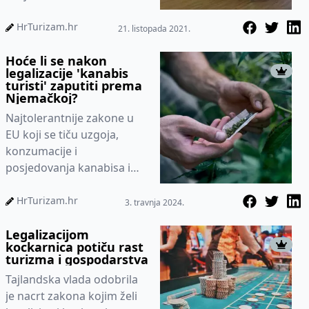
ugostiteljskoj djelatnosti.
Tako će se između
HrTurizam.hr
21. listopada 2021.
ostaloga produ...
Hoće li se nakon
legalizacije 'kanabis
turisti' zaputiti prema
Njemačkoj?
Najtolerantnije zakone u
EU koji se tiču uzgoja,
konzumacije i
posjedovanja kanabisa ima
Malta.
HrTurizam.hr
3. travnja 2024.
Legalizacijom
kockarnica potiču rast
turizma i gospodarstva
Tajlandska vlada odobrila
je nacrt zakona kojim želi