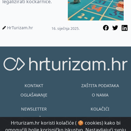
legalizirati kockarnice.
HrTurizam.hr
16. siječnja 2025.
KONTAKT
ZAŠTITA PODATAKA
OGLAŠAVANJE
O NAMA
NEWSLETTER
KOLAČIĆI
UVJETI KORIŠTENJA
EN
HR
Hrturizam.hr koristi kolačiće ( 🍪 cookies) kako bi
omogućili bolje korisničko iskustvo. Nastavljajući svoju