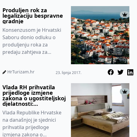
izmjenama i do...
Produljen rok za
legalizaciju bespravne
gradnje
Konsenzusom je Hrvatski
Saboru donio odluku o
produljenju roka za
predaju zahtjeva za
ozakonjenje nelegalnih
građevina do 30. lipnja
HrTurizam.hr
23. lipnja 2017.
2018., ali uz nap...
Vlada RH prihvatila
prijedloge izmjene
zakona o ugostiteljskoj
djelatnosti:
Iznajmljivači će moći
Vlada Republike Hrvatske
turistima nuditi
doručak
na današnjoj je sjednici
prihvatila prijedloge
izmjena zakona o