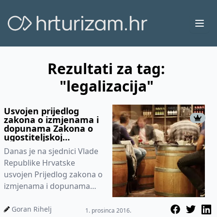
Ope
Rezultati za tag:
"legalizacija"
Usvojen prijedlog
zakona o izmjenama i
dopunama Zakona o
ugostiteljskoj
djelatnosti
Danas je na sjednici Vlade
Republike Hrvatske
usvojen Prijedlog zakona o
izmjenama i dopunama
Zakona o ugostiteljskoj
djelatnosti. Ovim
Goran Rihelj
1. prosinca 2016.