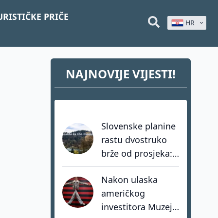
URISTIČKE PRIČE
HR
NAJNOVIJE VIJESTI!
Slovenske planine
rastu dvostruko
brže od prosjeka:
coolcation je
Nakon ulaska
samo dio priče
američkog
investitora Muzej