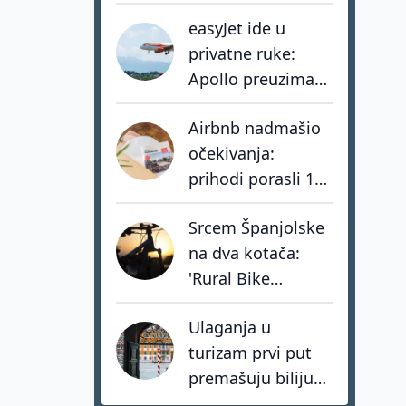
Iluzija ubrzava
easyJet ide u
razvoj vlastite
privatne ruke:
mreže muzeja
Apollo preuzima
jednog od
Airbnb nadmašio
najvećih europskih
očekivanja:
low-cost
prihodi porasli 17
prijevoznika
posto, hoteli rastu
Srcem Španjolske
tri puta brže od
na dva kotača:
privatnog
'Rural Bike
smještaja
Conecta' spašava
Ulaganja u
sela kroz mit o
turizam prvi put
Don Quijoteu
premašuju bilijun
dolara: investitori