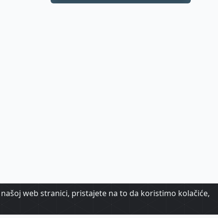
biraju destinacije s
dugoročnom
vizijom
našoj web stranici, pristajete na to da koristimo kolačiće,