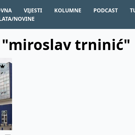
OVNA
VIJESTI
KOLUMNE
PODCAST
T
LATA/NOVINE
 "miroslav trninić"