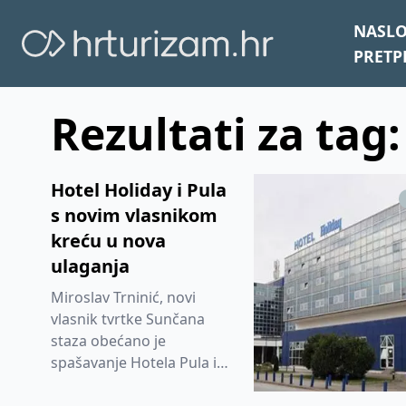
NASL
PRETP
Rezultati za tag:
Hotel Holiday i Pula
s novim vlasnikom
kreću u nova
ulaganja
Miroslav Trninić, novi
vlasnik tvrtke Sunčana
staza obećano je
spašavanje Hotela Pula i
zagrebačkog hotela