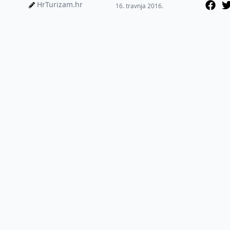
Holiday koji su bili u
HrTurizam.hr
16. travnja 2016.
vlasništvu te tvrtke...