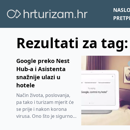
NASL
PRETP
Rezultati za tag
Google preko Nest
Hub-a i Asistenta
snažnije ulazi u
hotele
Način života, poslovanja,
pa tako i turizam mjerit će
se prije i nakon korona
virusa. Ono što je sigurno,
ova kriza će utjecani na