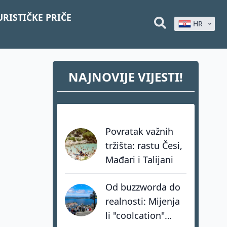
URISTIČKE PRIČE
HR
NAJNOVIJE VIJESTI!
Povratak važnih
tržišta: rastu Česi,
Mađari i Talijani
Od buzzworda do
realnosti: Mijenja
li "coolcation"