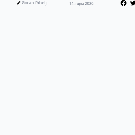
puno toga, a pogla...
Goran Rihelj
14. rujna 2020.