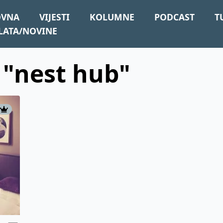
OVNA
VIJESTI
KOLUMNE
PODCAST
T
LATA/NOVINE
: "nest hub"