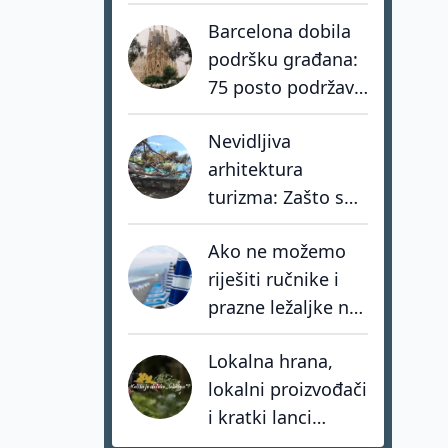
stvarno turističku
Barcelona dobila
kartu Europe?
podršku građana:
75 posto podržava
zabranu turističkih
Nevidljiva
apartmana
arhitektura
turizma: Zašto su
nacionalni sustavi
Ako ne možemo
važniji od novih
riješiti ručnike i
atrakcija?
prazne ležaljke na
plažama, o
Lokalna hrana,
kakvom
lokalni proizvođači
upravljanju uopće
i kratki lanci
pričamo?
opskrbe: smjer