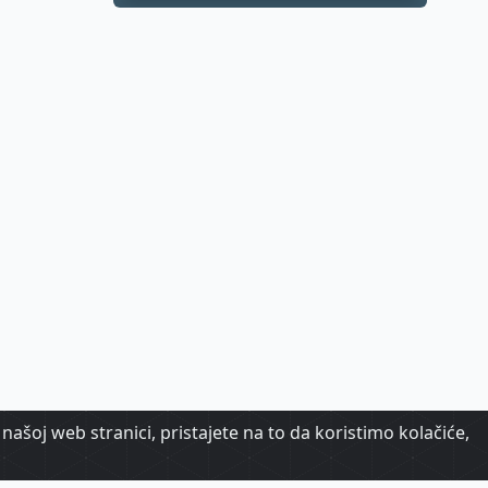
razvoja
Zagrebačke
županije
našoj web stranici, pristajete na to da koristimo kolačiće,