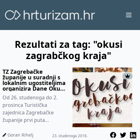
Ope
Rezultati za tag: "okusi
zagrabčkog kraja"
TZ Zagrebačke
županije u suradnji s
lokalnim ugostiteljima
organizira Dane Okusa
zagrebačkoga kraja
Od 26. studenoga do 2.
prosinca Turistička
zajednica Zagrebačke
županije prvi puta
organizira manifestaciju
Dani Okusa zagrebačkoga
Goran Rihelj
23. studenoga 2018.