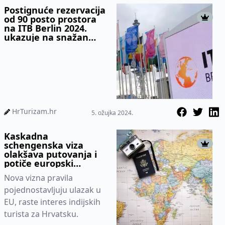
Postignuće rezervacija
od 90 posto prostora
na ITB Berlin 2024.
ukazuje na snažan
oporavak tržišta
HrTurizam.hr
5. ožujka 2024.
Kaskadna
schengenska viza
olakšava putovanja i
potiče europski
turizam
Nova vizna pravila
pojednostavljuju ulazak u
EU, raste interes indijskih
turista za Hrvatsku.