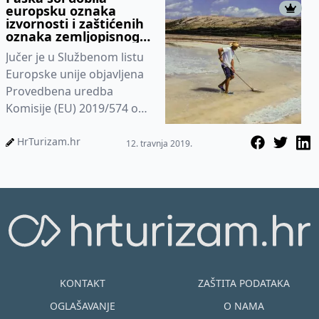
europsku oznaka
izvornosti i zaštićenih
oznaka zemljopisnog
podrijetla
Jučer je u Službenom listu
Europske unije objavljena
Provedbena uredba
Komisije (EU) 2019/574 od
4. travnja 2019. o upisu
naziva u registar
HrTurizam.hr
12. travnja 2019.
zaštićeni...
KONTAKT
ZAŠTITA PODATAKA
OGLAŠAVANJE
O NAMA