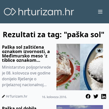
Ope
Rezultati za tag: "paška sol"
Paška sol zaštićena
oznakom izvornosti, a
Međimursko meso 'z
tiblice oznakom
zemljopisnog
Ministarstvo poljoprivrede
podrijetla
je 08. kolovoza ove godine
donijelo Rješenje o
prijelaznoj nacionalnoj
zaštiti naziva
„MEĐIMURSKO MESO ‘Z
HrTurizam.hr
16. kolovoza 2016.
TIBLICE “ –...
Paška sol dobila