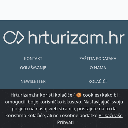
KONTAKT
ZAŠTITA PODATAKA
OGLAŠAVANJE
O NAMA
NEWSLETTER
KOLAČIĆI
UVJETI KORIŠTENJA
EN
HR
Hrturizam.hr koristi kolačiće ( 🍪 cookies) kako bi
omogućili bolje korisničko iskustvo. Nastavljajući svoju
© Copyright
posjetu na našoj web stranici, pristajete na to da
@ Created by
Prijavi se
2015.-2026.
koristimo kolačiće, ali ne i osobne podatke
Morgan Code
Prikaži više
Hrturizam.hr
Prihvati