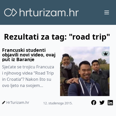
Ope
Rezultati za tag: "road trip"
Francuski studenti
objavili novi video, ovaj
put iz Baranje
Sjećate se trojicu Francuza
i njihovog videa “Road Trip
in Croatia”? Nakon što su
ovo ljeto na svojem
ljetovanju u Hrvatskoj
snimili i obj...
HrTurizam.hr
12. studenoga 2015.