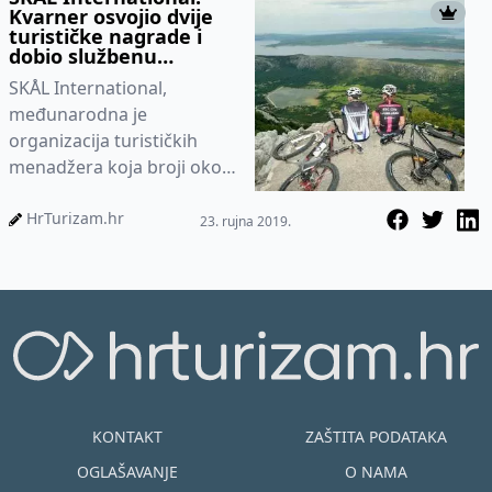
Kvarner osvojio dvije
turističke nagrade i
dobio službenu
potvrdu domaćinstva
SKÅL International,
2020.
međunarodna je
organizacija turističkih
menadžera koja broji oko
15.000 članova okupljenih
u preko 500 klubova širom
HrTurizam.hr
23. rujna 2019.
svijeta i na...
KONTAKT
ZAŠTITA PODATAKA
OGLAŠAVANJE
O NAMA