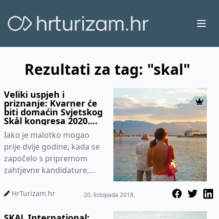
Ope
Rezultati za tag: "skal"
Veliki uspjeh i
priznanje: Kvarner će
biti domaćin Svjetskog
Skål kongresa 2020.
godine
Iako je malotko mogao
prije dvije godine, kada se
započelo s pripremom
zahtjevne kandidature,
zamisliti da će Kvarner
pobijediti u konkurenciji s
HrTurizam.hr
20. listopada 2018.
neki...
SKAL International: