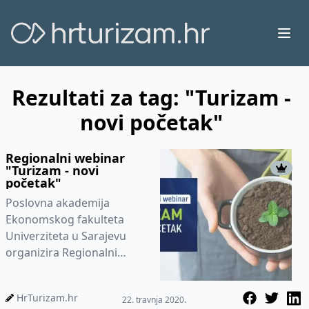
Ope
Rezultati za tag: "Turizam -
novi početak"
Regionalni webinar
"Turizam - novi
početak"
Poslovna akademija
Ekonomskog fakulteta
Univerziteta u Sarajevu
organizira Regionalni
webinar “Turizam – novi
početak”, a koji će o...
HrTurizam.hr
22. travnja 2020.