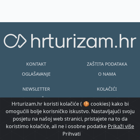
KONTAKT
ZAŠTITA PODATAKA
OGLAŠAVANJE
O NAMA
NEWSLETTER
KOLAČIĆI
UVJETI KORIŠTENJA
EN
HR
Hrturizam.hr koristi kolačiće ( 🍪 cookies) kako bi
omogućili bolje korisničko iskustvo. Nastavljajući svoju
© Copyright
posjetu na našoj web stranici, pristajete na to da
@ Created by
Prijavi se
2015.-2026.
koristimo kolačiće, ali ne i osobne podatke
Morgan Code
Prikaži više
Hrturizam.hr
Prihvati