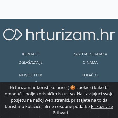
KONTAKT
ZAŠTITA PODATAKA
OGLAŠAVANJE
O NAMA
NEWSLETTER
KOLAČIĆI
UVJETI KORIŠTENJA
EN
HR
Hrturizam.hr koristi kolačiće ( 🍪 cookies) kako bi
omogućili bolje korisničko iskustvo. Nastavljajući svoju
© Copyright
posjetu na našoj web stranici, pristajete na to da
@ Created by
Prijavi se
2015.-2026.
koristimo kolačiće, ali ne i osobne podatke
Morgan Code
Prikaži više
Hrturizam.hr
Prihvati