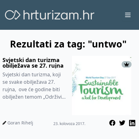
Ope
Rezultati za tag: "untwo"
Svjetski dan turizma
obilježava se 27. rujna
Svjetski dan turizma, koji
se svake obilježava 27.
rujna, ove će godine biti
obilježen temom „Održivi
turizma, instrument
razvoja“ u skladu s 2017.
k...
Goran Rihelj
23. kolovoza 2017.